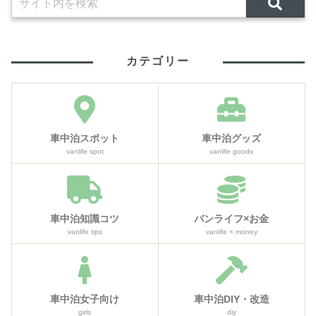
カテゴリー
車中泊スポット
車中泊グッズ
vanlife spot
vanlife goods
車中泊知識コツ
バンライフ×お金
vanlife tips
vanlife × money
車中泊女子向け
車中泊DIY・改造
girls
diy