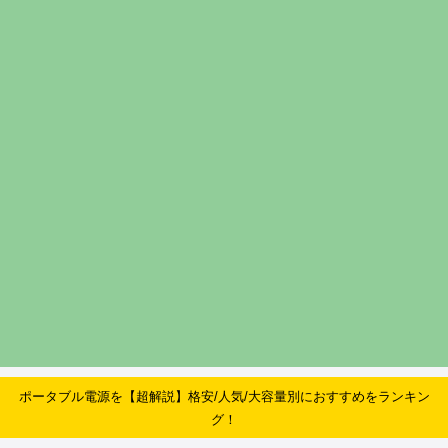
ポータブル電源を【超解説】格安/人気/大容量別におすすめをランキン
グ！