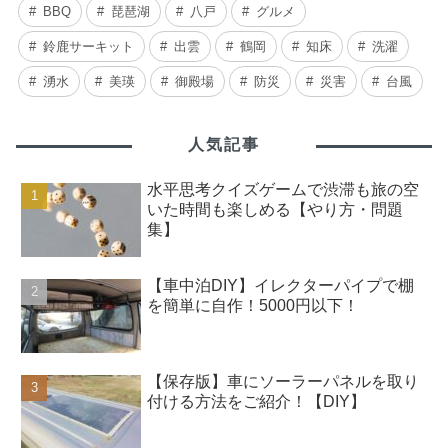
BBQ
琵琶湖
八戸
グルメ
鈴鹿サーキット
出雲
鶴岡
知床
洗濯
湧水
美瑛
御殿場
防災
災害
台風
人気記事
水平思考クイズゲームで渋滞も旅の空
いた時間も楽しめる【やり方・問題
集】
【車中泊DIY】イレクターパイプで棚
を簡単に自作！5000円以下！
【保存版】車にソーラーパネルを取り
付ける方法をご紹介！【DIY】