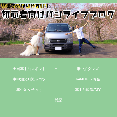
全国車中泊スポット
車中泊グッズ
車中泊の知識＆コツ
VANLIFE×お金
車中泊女子向け
車中泊改造/DIY
雑記