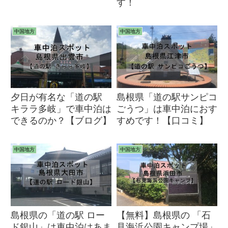
す！
中国地方
中国地方
夕日が有名な「道の駅
島根県「道の駅サンピコ
キララ多岐」で車中泊は
ごうつ」は車中泊におす
できるのか？【ブログ】
すめです！【口コミ】
中国地方
中国地方
島根県の「道の駅 ロー
【無料】島根県の 「石
ド銀山」は車中泊はあま
見海浜公園キャンプ場」