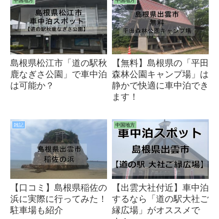
中国地方
中国地方
島根県松江市「道の駅秋
【無料】島根県の「平田
鹿なぎさ公園」で車中泊
森林公園キャンプ場」は
は可能か？
静かで快適に車中泊でき
ます！
雑記
中国地方
【口コミ】島根県稲佐の
【出雲大社付近】車中泊
浜に実際に行ってみた！
するなら「道の駅大社ご
駐車場も紹介
縁広場」がオススメで