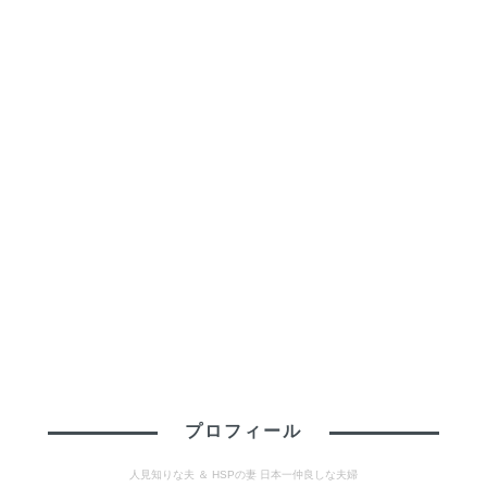
プロフィール
人見知りな夫 ＆ HSPの妻 日本一仲良しな夫婦