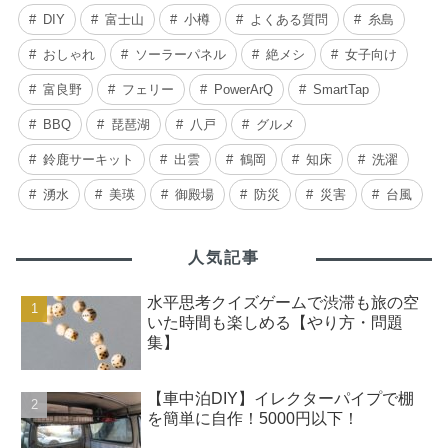
DIY
富士山
小樽
よくある質問
糸島
おしゃれ
ソーラーパネル
絶メシ
女子向け
富良野
フェリー
PowerArQ
SmartTap
BBQ
琵琶湖
八戸
グルメ
鈴鹿サーキット
出雲
鶴岡
知床
洗濯
湧水
美瑛
御殿場
防災
災害
台風
人気記事
水平思考クイズゲームで渋滞も旅の空
いた時間も楽しめる【やり方・問題
集】
【車中泊DIY】イレクターパイプで棚
を簡単に自作！5000円以下！