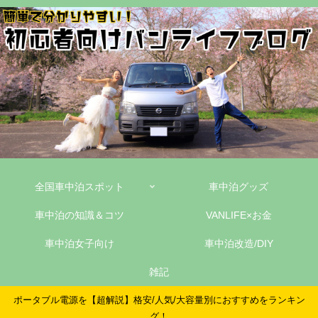
全国車中泊スポット
車中泊グッズ
車中泊の知識＆コツ
VANLIFE×お金
車中泊女子向け
車中泊改造/DIY
雑記
ポータブル電源を【超解説】格安/人気/大容量別におすすめをランキン
グ！