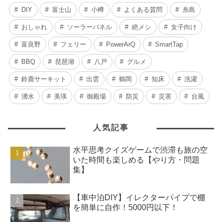
DIY
富士山
小樽
よくある質問
糸島
おしゃれ
ソーラーパネル
絶メシ
女子向け
富良野
フェリー
PowerArQ
SmartTap
BBQ
琵琶湖
八戸
グルメ
鈴鹿サーキット
出雲
鶴岡
知床
洗濯
湧水
美瑛
御殿場
防災
災害
台風
人気記事
水平思考クイズゲームで渋滞も旅の空
いた時間も楽しめる【やり方・問題
集】
【車中泊DIY】イレクターパイプで棚
を簡単に自作！5000円以下！