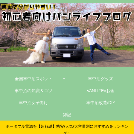
全国車中泊スポット
車中泊グッズ
車中泊の知識＆コツ
VANLIFE×お金
車中泊女子向け
車中泊改造/DIY
雑記
ポータブル電源を【超解説】格安/人気/大容量別におすすめをランキン
グ！