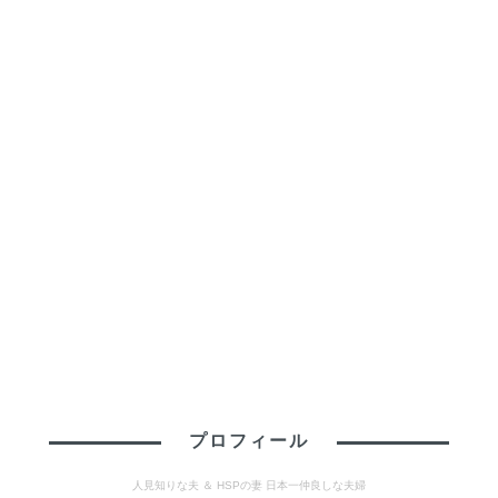
プロフィール
人見知りな夫 ＆ HSPの妻 日本一仲良しな夫婦