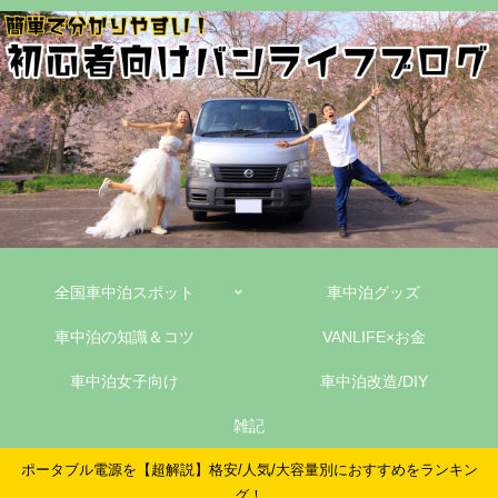
全国車中泊スポット
車中泊グッズ
車中泊の知識＆コツ
VANLIFE×お金
車中泊女子向け
車中泊改造/DIY
雑記
ポータブル電源を【超解説】格安/人気/大容量別におすすめをランキン
グ！