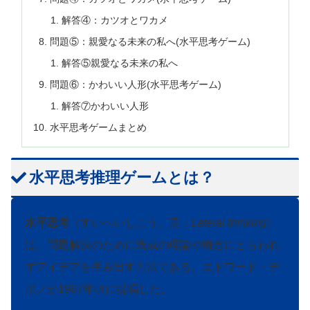
解答④：カツオとワカメ
問題⑤：親愛なる未来の私へ(水平思考ゲーム)
解答⑤親愛なる未来の私へ
問題⑥：かわいい人形(水平思考ゲーム)
解答⑦かわいい人形
水平思考ゲームまとめ
水平思考推理ゲームとは？
水平思考
（すいへいしこう、英：
Lateral thinking
）
は、問題解決のために既成の理論や概念にとらわれ
ずアイデアを生み出す方法である。エドワード・デ
ボノが1967年頃に提唱した。