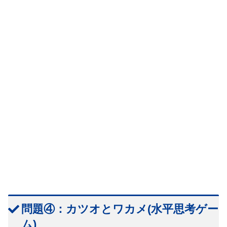
問題④：カツオとワカメ(水平思考ゲー
ム)