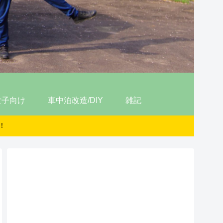
女子向け
車中泊改造/DIY
雑記
！