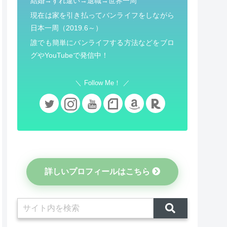
結婚→すれ違い→退職→世界一周
現在は家を引き払ってバンライフをしながら
日本一周（2019.6～）
誰でも簡単にバンライフする方法などをブロ
グやYouTubeで発信中！
Follow Me！
詳しいプロフィールはこちら