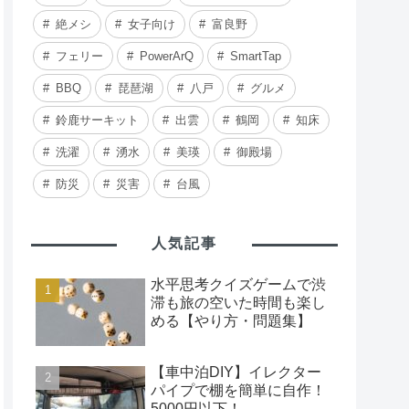
絶メシ
女子向け
富良野
フェリー
PowerArQ
SmartTap
BBQ
琵琶湖
八戸
グルメ
鈴鹿サーキット
出雲
鶴岡
知床
洗濯
湧水
美瑛
御殿場
防災
災害
台風
人気記事
水平思考クイズゲームで渋
滞も旅の空いた時間も楽し
める【やり方・問題集】
【車中泊DIY】イレクター
パイプで棚を簡単に自作！
5000円以下！