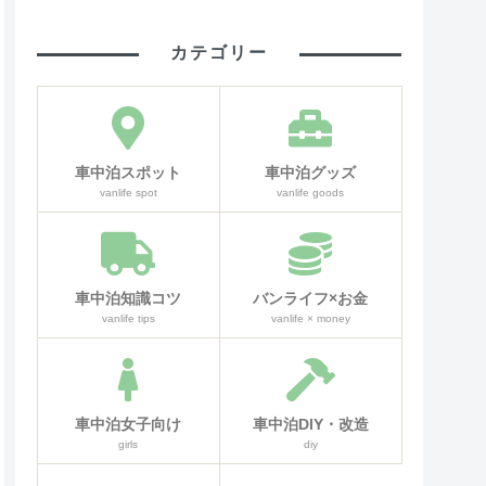
カテゴリー
車中泊スポット
車中泊グッズ
vanlife spot
vanlife goods
車中泊知識コツ
バンライフ×お金
vanlife tips
vanlife × money
車中泊女子向け
車中泊DIY・改造
girls
diy