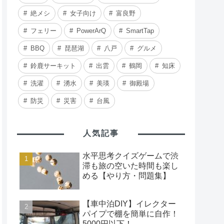
絶メシ
女子向け
富良野
フェリー
PowerArQ
SmartTap
BBQ
琵琶湖
八戸
グルメ
鈴鹿サーキット
出雲
鶴岡
知床
洗濯
湧水
美瑛
御殿場
防災
災害
台風
人気記事
水平思考クイズゲームで渋
滞も旅の空いた時間も楽し
める【やり方・問題集】
【車中泊DIY】イレクター
パイプで棚を簡単に自作！
5000円以下！