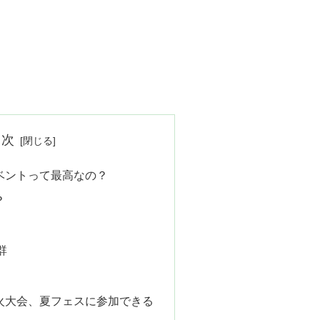
目次
ベントって最高なの？
？
群
火大会、夏フェスに参加できる