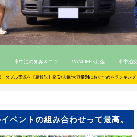
ズ
車中泊の知識＆コツ
VANLIFE×お金
車中泊
ポータブル電源を【超解説】格安/人気/大容量別におすすめをランキング
のイベントの組み合わせって最高。