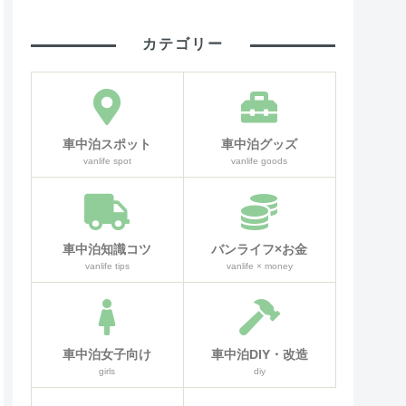
カテゴリー
車中泊スポット
車中泊グッズ
vanlife spot
vanlife goods
車中泊知識コツ
バンライフ×お金
vanlife tips
vanlife × money
車中泊女子向け
車中泊DIY・改造
girls
diy