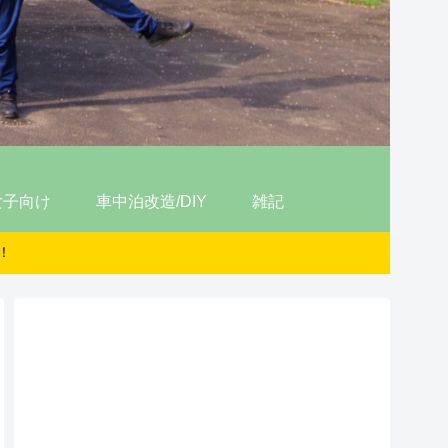
女子向け
車中泊改造/DIY
雑記
！