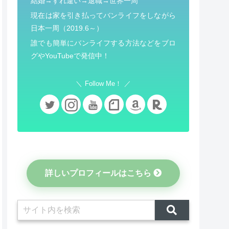
結婚→すれ違い→退職→世界一周
現在は家を引き払ってバンライフをしながら
日本一周（2019.6～）
誰でも簡単にバンライフする方法などをブロ
グやYouTubeで発信中！
Follow Me！
詳しいプロフィールはこちら