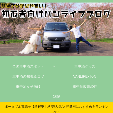
全国車中泊スポット
車中泊グッズ
車中泊の知識＆コツ
VANLIFE×お金
車中泊女子向け
車中泊改造/DIY
雑記
ポータブル電源を【超解説】格安/人気/大容量別におすすめをランキン
グ！