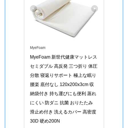
MyeFoam
MyeFoam 新世代健康マットレス 
セミダブル 高反発 三つ折り 体圧
分散 寝返りサポート 極上な眠り 
腰楽 底付なし 120x200x3cm 収
納袋付き 持ち運びにも便利 蒸れ
にくい 防ダニ 抗菌 おりたたみ 
滑止め付き 洗えるカバー 高密度
30D 硬め200N