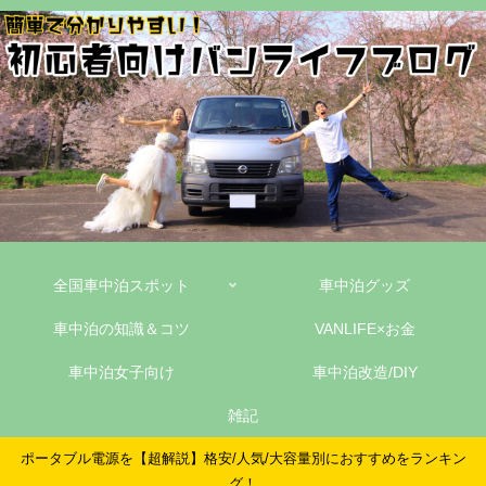
全国車中泊スポット
車中泊グッズ
車中泊の知識＆コツ
VANLIFE×お金
車中泊女子向け
車中泊改造/DIY
雑記
ポータブル電源を【超解説】格安/人気/大容量別におすすめをランキン
グ！