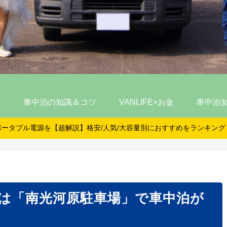
ズ
車中泊の知識＆コツ
VANLIFE×お金
車中泊
ポータブル電源を【超解説】格安/人気/大容量別におすすめをランキング
は「南光河原駐車場」で車中泊が