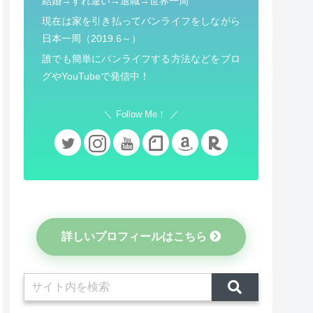
結婚→すれ違い→退職→世界一周
現在は家を引き払ってバンライフをしながら
日本一周（2019.6～）
誰でも簡単にバンライフする方法などをブロ
グやYouTubeで発信中！
Follow Me！
詳しいプロフィールはこちら