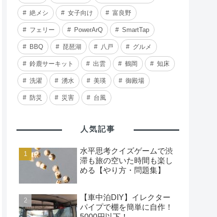
絶メシ
女子向け
富良野
フェリー
PowerArQ
SmartTap
BBQ
琵琶湖
八戸
グルメ
鈴鹿サーキット
出雲
鶴岡
知床
洗濯
湧水
美瑛
御殿場
防災
災害
台風
人気記事
水平思考クイズゲームで渋
滞も旅の空いた時間も楽し
める【やり方・問題集】
【車中泊DIY】イレクター
パイプで棚を簡単に自作！
5000円以下！