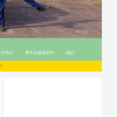
女子向け
車中泊改造/DIY
雑記
！