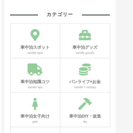
カテゴリー
車中泊スポット
車中泊グッズ
vanlife spot
vanlife goods
車中泊知識コツ
バンライフ×お金
vanlife tips
vanlife × money
車中泊女子向け
車中泊DIY・改造
girls
diy