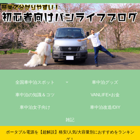
全国車中泊スポット
車中泊グッズ
車中泊の知識＆コツ
VANLIFE×お金
車中泊女子向け
車中泊改造/DIY
雑記
ポータブル電源を【超解説】格安/人気/大容量別におすすめをランキン
グ！