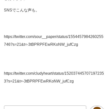
SNSでこんな声も。
https://twitter.com/sour__paper/status/1554457984260255
746?s=21&t=-3tBPRPFEwRKoNW_jufCzg
https://twitter.com/cludyheart/status/152037445707197235
3?s=21&t=-3tBPRPFEwRKoNW_jufCzg