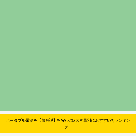
ポータブル電源を【超解説】格安/人気/大容量別におすすめをランキン
グ！