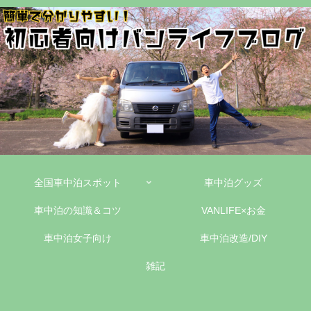
全国車中泊スポット
車中泊グッズ
車中泊の知識＆コツ
VANLIFE×お金
車中泊女子向け
車中泊改造/DIY
雑記