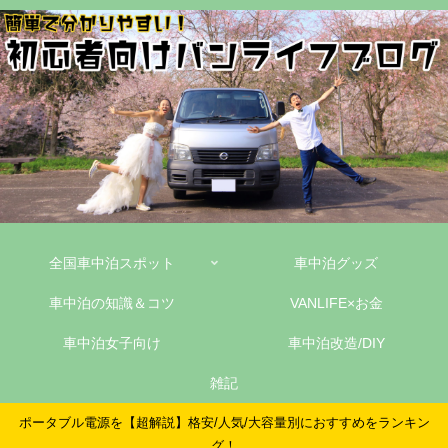
全国車中泊スポット
車中泊グッズ
車中泊の知識＆コツ
VANLIFE×お金
車中泊女子向け
車中泊改造/DIY
雑記
ポータブル電源を【超解説】格安/人気/大容量別におすすめをランキン
グ！