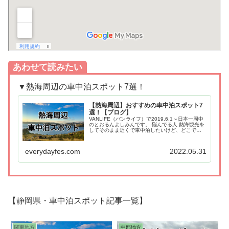
あわせて読みたい
▼熱海周辺の車中泊スポット7選！
【熱海周辺】おすすめの車中泊スポット7
選！【ブログ】
VANLIFE（バンライフ）で2019.6.1～日本一周中
のとおるんよしみんです。 悩んでる人 熱海観光を
してそのまま近くで車中泊したいけど、どこでし
たらいいんだろう？ よしみん 内容を入力してくだ
さい。熱海周辺おすすめの車中泊スポット...
everydayfes.com
2022.05.31
【静岡県・車中泊スポット記事一覧】
関東地方
中部地方