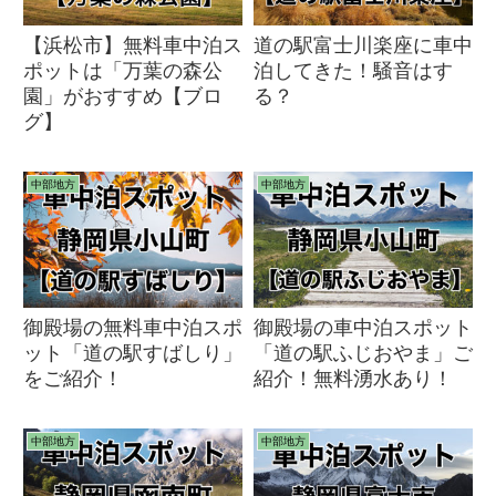
【浜松市】無料車中泊ス
道の駅富士川楽座に車中
ポットは「万葉の森公
泊してきた！騒音はす
園」がおすすめ【ブロ
る？
グ】
中部地方
中部地方
御殿場の無料車中泊スポ
御殿場の車中泊スポット
ット「道の駅すばしり」
「道の駅ふじおやま」ご
をご紹介！
紹介！無料湧水あり！
中部地方
中部地方