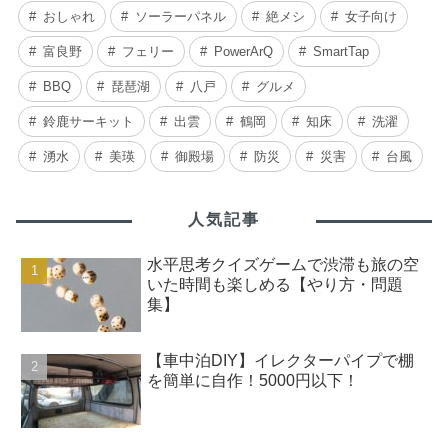
おしゃれ
ソーラーパネル
絶メシ
女子向け
富良野
フェリー
PowerArQ
SmartTap
BBQ
琵琶湖
八戸
グルメ
鈴鹿サーキット
出雲
鶴岡
知床
洗濯
湧水
美瑛
御殿場
防災
災害
台風
人気記事
水平思考クイズゲームで渋滞も旅の空
いた時間も楽しめる【やり方・問題
集】
【車中泊DIY】イレクターパイプで棚
を簡単に自作！5000円以下！