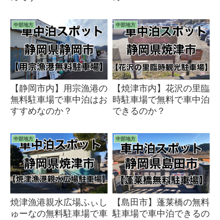
中部地方
中部地方
【静岡市内】用宗漁港の
【焼津市内】花沢の里臨
無料駐車場で車中泊はお
時駐車場で無料で車中泊
すすめなのか？
できるのか？
中部地方
中部地方
焼津漁港親水広場ふぃし
【島田市】蓬莱橋の無料
ゅーなの無料駐車場で車
駐車場で車中泊できるの