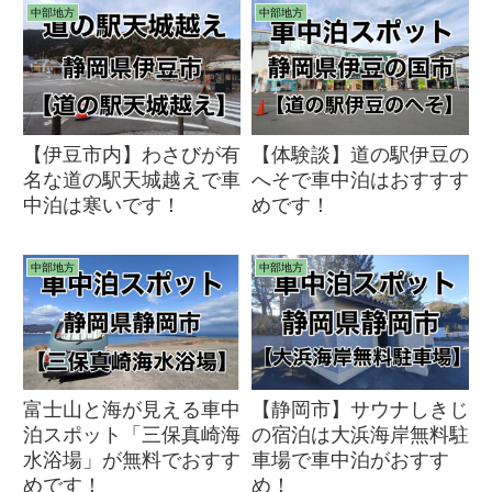
中部地方
中部地方
【伊豆市内】わさびが有
【体験談】道の駅伊豆の
名な道の駅天城越えで車
へそで車中泊はおすすす
中泊は寒いです！
めです！
中部地方
中部地方
富士山と海が見える車中
【静岡市】サウナしきじ
泊スポット「三保真崎海
の宿泊は大浜海岸無料駐
水浴場」が無料でおすす
車場で車中泊がおすす
めです！
め！