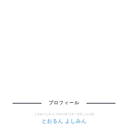
プロフィール
人見知りな夫 ＆ HSPの妻 日本一仲良しな夫婦
とおるん よしみん