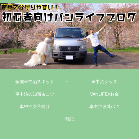
全国車中泊スポット
車中泊グッズ
車中泊の知識＆コツ
VANLIFE×お金
車中泊女子向け
車中泊改造/DIY
雑記