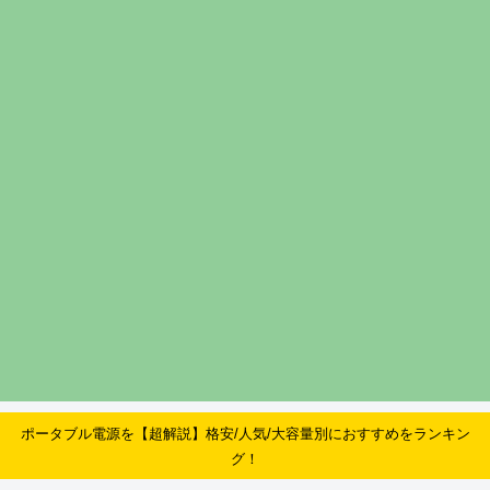
ポータブル電源を【超解説】格安/人気/大容量別におすすめをランキン
グ！