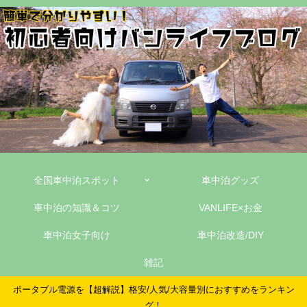
全国車中泊スポット
車中泊グッズ
車中泊の知識＆コツ
VANLIFE×お金
車中泊女子向け
車中泊改造/DIY
雑記
ポータブル電源を【超解説】格安/人気/大容量別におすすめをランキン
グ！