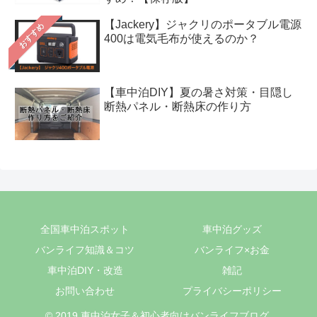
【Jackery】ジャクリのポータブル電源
おすすめ
400は電気毛布が使えるのか？
【車中泊DIY】夏の暑さ対策・目隠し
断熱パネル・断熱床の作り方
全国車中泊スポット
車中泊グッズ
バンライフ知識＆コツ
バンライフ×お金
車中泊DIY・改造
雑記
お問い合わせ
プライバシーポリシー
© 2019 車中泊女子＆初心者向けバンライフブログ.