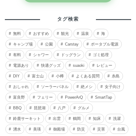
タグ検索
無料
おすすめ
観光
温泉
海
キャンプ場
公園
Carstay
ポータブル電源
有料
シャワー
ドッグラン
ゴミ処理
電源あり
快適グッズ
suaoki
レビュー
DIY
富士山
小樽
よくある質問
糸島
おしゃれ
ソーラーパネル
絶メシ
女子向け
富良野
フェリー
PowerArQ
SmartTap
BBQ
琵琶湖
八戸
グルメ
鈴鹿サーキット
出雲
鶴岡
知床
洗濯
湧水
美瑛
御殿場
防災
災害
台風