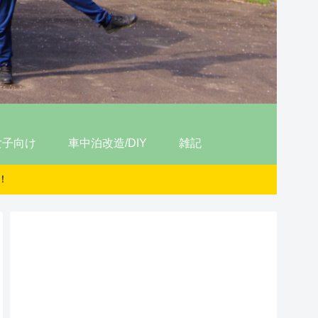
女子向け
車中泊改造/DIY
雑記
！