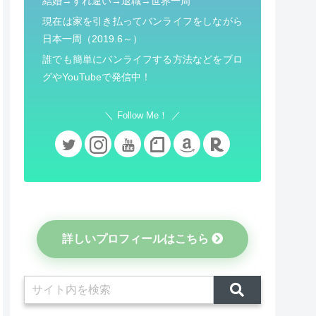
結婚→すれ違い→退職→世界一周
現在は家を引き払ってバンライフをしながら
日本一周（2019.6～）
誰でも簡単にバンライフする方法などをブロ
グやYouTubeで発信中！
Follow Me！
詳しいプロフィールはこちら