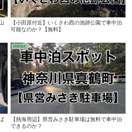
山
【小田原付近】いくさわ西の池跡公園で車中泊
可能なのか？【無料】
関東地方
ば
【熱海周辺】県営みさき駐車場は無料で車中泊
できるのか？