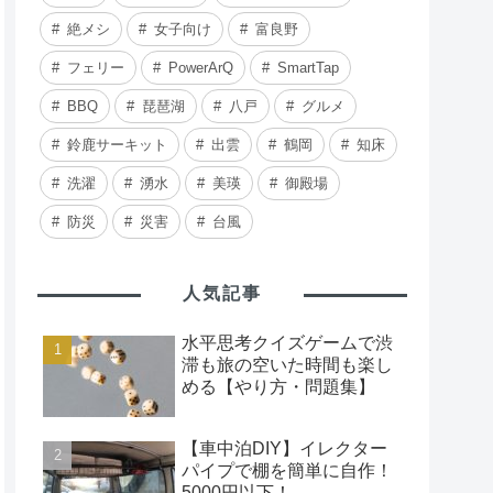
絶メシ
女子向け
富良野
フェリー
PowerArQ
SmartTap
BBQ
琵琶湖
八戸
グルメ
鈴鹿サーキット
出雲
鶴岡
知床
洗濯
湧水
美瑛
御殿場
防災
災害
台風
人気記事
水平思考クイズゲームで渋
滞も旅の空いた時間も楽し
める【やり方・問題集】
【車中泊DIY】イレクター
パイプで棚を簡単に自作！
5000円以下！