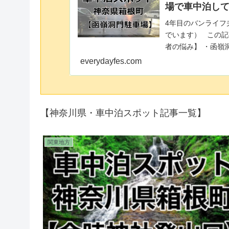
場で車中泊し
4年目のバンライフ
でいます） この記
者の悩み】 ・函嶺
ト）な...
everydayfes.com
【神奈川県・車中泊スポット記事一覧】
関東地方