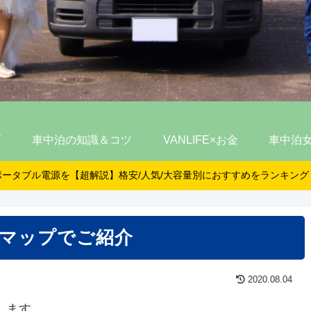
ズ
車中泊の知識＆コツ
VANLIFE×お金
車中泊
ポータブル電源を【超解説】格安/人気/大容量別におすすめをランキング
マップでご紹介
2020.08.04
します。