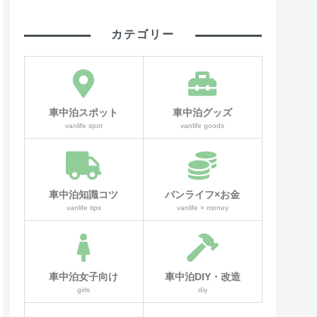
カテゴリー
車中泊スポット
車中泊グッズ
vanlife spot
vanlife goods
車中泊知識コツ
バンライフ×お金
vanlife tips
vanlife × money
車中泊女子向け
車中泊DIY・改造
girls
diy