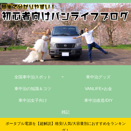
全国車中泊スポット
車中泊グッズ
車中泊の知識＆コツ
VANLIFE×お金
車中泊女子向け
車中泊改造/DIY
雑記
ポータブル電源を【超解説】格安/人気/大容量別におすすめをランキン
グ！